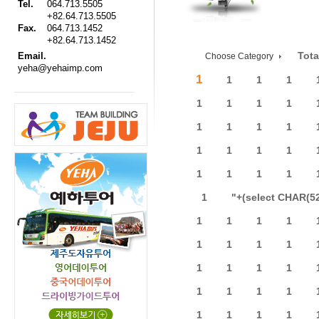
Tel.
064.713.5505
+82.64.713.5505
Fax.
064.713.1452
+82.64.713.1452
Tota
Email.
Choose Category
yeha@yehaimp.com
1
1
1
1
1
1
1
1
1
1
1
1
1
1
1
1
1
1
1
1
1
"+(select CHAR(5
1
1
1
1
1
1
1
1
1
1
1
1
1
1
1
1
1
1
1
1