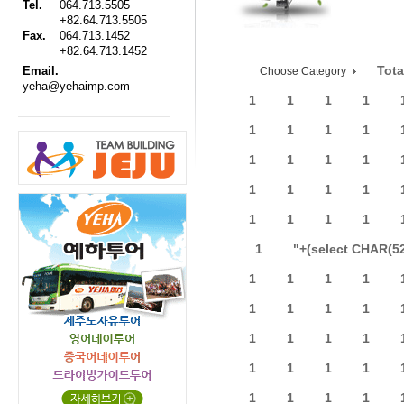
Tel.
064.713.5505
+82.64.713.5505
Fax.
064.713.1452
+82.64.713.1452
Tota
Email.
Choose Category
yeha@yehaimp.com
1
1
1
1
1
1
1
1
1
1
1
1
1
1
1
1
1
1
1
1
1
"+(select CHAR(5
1
1
1
1
1
1
1
1
1
1
1
1
1
1
1
1
1
1
1
1