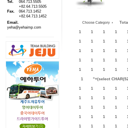
Tel.
064.713.5505
+82.64.713.5505
Fax.
064.713.1452
+82.64.713.1452
Tota
Email.
Choose Category
yeha@yehaimp.com
1
1
1
1
1
1
1
1
1
1
1
1
1
1
1
1
1
1
1
1
1
"+(select CHAR(5
1
1
1
1
1
1
1
1
1
1
1
1
1
1
1
1
1
1
1
1