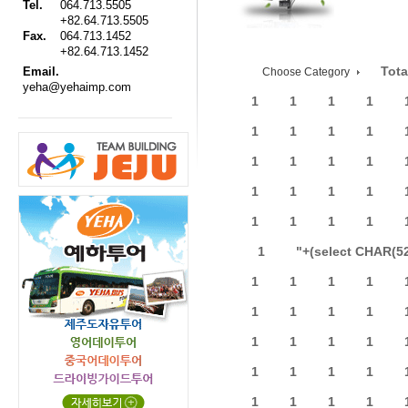
Tel.
064.713.5505
+82.64.713.5505
Fax.
064.713.1452
+82.64.713.1452
Tota
Email.
Choose Category
yeha@yehaimp.com
1
1
1
1
1
1
1
1
1
1
1
1
1
1
1
1
1
1
1
1
1
"+(select CHAR(5
1
1
1
1
1
1
1
1
1
1
1
1
1
1
1
1
1
1
1
1